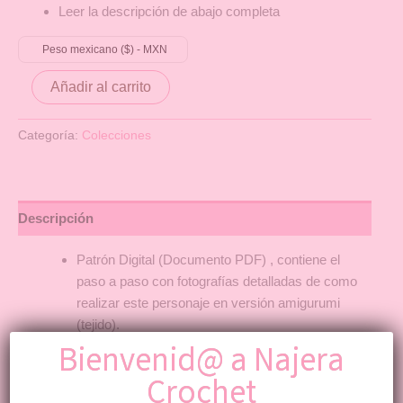
Leer la descripción de abajo completa
Peso mexicano ($) - MXN
Añadir al carrito
Categoría:
Colecciones
Descripción
Patrón Digital (Documento PDF) , contiene el
paso a paso con fotografías detalladas de como
realizar este personaje en versión amigurumi
(tejido).
ESTE ARTICULO ASI COMO SU PRECIO($$)
Bienvenid@ a Najera
NO CORRESPONE AL AMIGURUMI
Crochet
(PRODUCTO) TERMINADO.