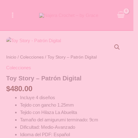
Ir
al
contenido
Toy
Story
-
Inicio
/
Colecciones
/ Toy Story – Patrón Digital
Patrón
Digital
Colecciones
cantidad
Toy Story – Patrón Digital
$
480.00
Incluye 4 diseños
Tejido con gancho 1.25mm
Tejido con Hilaza La Abuelita
Tamaño del amigurumi terminado: 9cm
Dificultad: Medio-Avanzado
Idioma del PDF: Español