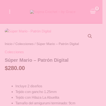
Ir
al
contenido
Súper
Mario
-
Inicio
/
Colecciones
/ Súper Mario – Patrón Digital
Patrón
Digital
Colecciones
cantidad
Súper Mario – Patrón Digital
$
280.00
Incluye 2 diseños
Tejido con gancho 1.25mm
Tejido con Hilaza La Abuelita
Tamaño del amigurumi terminado: 9cm