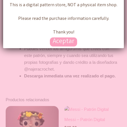
No se aceptan cambios,
This is a digital pattern store, NOT a physical item shop.
reembolsos/devoluciones ni cancelaciones, leer
bien todas las especificaciones antes de realizar
Please read the purchase information carefully.
cualquier pago.
Esta prohibido alterar o modificar el patrón original.
Thank you!
Esta prohibido realizar traducciones de este
Aceptar
patrón, sin autorización de la diseñadora.
Puedes vender los amigurumis que crees con
este patrón, siempre y cuando sea utilizando tus
propias fotografías y dando crédito a la diseñadora
@najeracrochet.
Descarga inmediata una vez realizado el pago.
Productos relacionados
Messi – Patrón Digital