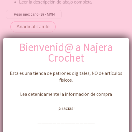
Leer la descripción de abajo completa
Peso mexicano ($) - MXN
Añadir al carrito
Categoría:
Patrones
Bienvenid@ a Najera
Crochet
Descripción
Esta es una tienda de patrones digitales, NO de artículos
físicos.
Patrón Digital (Documento PDF) , contiene el
paso a paso con fotografías detalladas de como
Lea detenidamente la información de compra
realizar este personaje en versión amigurumi
(tejido).
¡Gracias!
ESTE ARTICULO ASI COMO SU PRECIO($$)
NO CORRESPONE AL AMIGURUMI
———————————————
(PRODUCTO) TERMINADO.