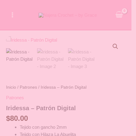
Ir
al
contenido
Iridessa
-
Patrón
Digital
cantidad
Inicio
/
Patrones
/ Iridessa – Patrón Digital
Patrones
Iridessa – Patrón Digital
$
80.00
Tejido con gancho 2mm
Tejido con Hilaza La Abuelita