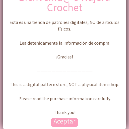
Crochet
ESTE ARTICULO ASI COMO SU PRECIO($$)
NO CORRESPONE AL AMIGURUMI
(PRODUCTO) TERMINADO.
Esta es una tienda de patrones digitales, NO de artículos
No se aceptan cambios,
físicos.
reembolsos/devoluciones ni cancelaciones, leer
bien todas las especificaciones antes de realizar
Lea detenidamente la información de compra
cualquier pago.
Esta prohibido alterar o modificar el patrón original.
¡Gracias!
Esta prohibido realizar traducciones de este
patrón, sin autorización de la diseñadora.
———————————————
Puedes vender los amigurumis que crees con
este patrón, siempre y cuando sea utilizando tus
This is a digital pattern store, NOT a physical item shop.
propias fotografías y dando crédito a la diseñadora
@najeracrochet.
Please read the purchase information carefully.
Descarga inmediata una vez realizado el pago.
Thank you!
Aceptar
Productos relacionados