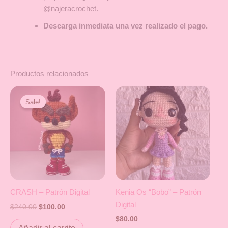
@najeracrochet.
Descarga inmediata una vez realizado el pago.
Productos relacionados
Original
Current
price
price
Sale!
Sale!
was:
is:
$240.00.
$100.00.
CRASH – Patrón Digital
Kenia Os “Bobo” – Patrón
Digital
$
240.00
$
100.00
$
80.00