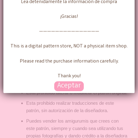
Lea detenidamente la información de compra
Patrón Digital (Documento PDF) , contiene el
paso a paso con fotografías detalladas de como
¡Gracias!
realizar este personaje en versión amigurumi
(tejido).
———————————————
ESTE ARTICULO ASI COMO SU PRECIO($$)
NO CORRESPONE AL AMIGURUMI
This is a digital pattern store, NOT a physical item shop.
(PRODUCTO) TERMINADO.
No se aceptan cambios,
Please read the purchase information carefully.
reembolsos/devoluciones ni cancelaciones, leer
bien todas las especificaciones antes de realizar
Thank you!
cualquier pago.
Aceptar
Esta prohibido alterar o modificar el patrón original.
Esta prohibido realizar traducciones de este
patrón, sin autorización de la diseñadora.
Puedes vender los amigurumis que crees con
este patrón, siempre y cuando sea utilizando tus
propias fotografías y dando crédito a la diseñadora