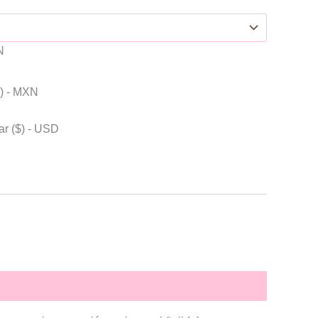
N
) - MXN
ar ($) - USD