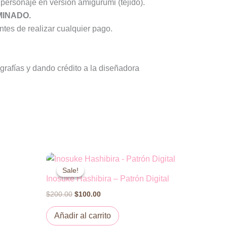
 personaje en versión amigurumi (tejido).
MINADO.
tes de realizar cualquier pago.
grafías y dando crédito a la diseñadora
Original
Current
price
price
Sale!
Sale!
was:
is:
Inosuke Hashibira – Patrón Digital
$200.00.
$100.00.
$
200.00
$
100.00
Añadir al carrito