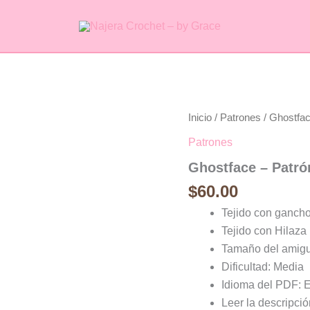
Ghostface
Inicio
/
Patrones
/ Ghostfac
-
Patrones
Patrón
Digital
Ghostface – Patrón
cantidad
$
60.00
Tejido con ganch
Tejido con Hilaza
Tamaño del amigu
Dificultad: Media
Idioma del PDF: 
Leer la descripci