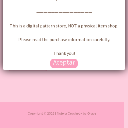
———————————————
This is a digital pattern store, NOT a physical item shop.
Annabelle – Patrón
Please read the purchase information carefully.
Digital
Thank you!
$
220.00
Aceptar
Añadir al carrito
Copyright © 2026 | Najera Crochet - by Grace