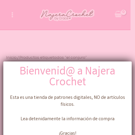
Ir
al
contenido
Inicio
/ Productos etiquetados “el conjuro”
Bienvenid@ a Najera
el conjuro
Crochet
Mostrando el único resultado
Esta es una tienda de patrones digitales, NO de artículos
físicos.
Lea detenidamente la información de compra
¡Gracias!