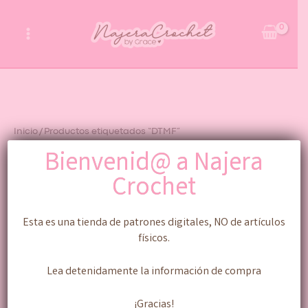
Ir
al
contenido
Inicio
/ Productos etiquetados “DTMF”
Bienvenid@ a Najera
DTMF
Crochet
Mostrando el único resultado
Esta es una tienda de patrones digitales, NO de artículos
físicos.
Original
Current
Lea detenidamente la información de compra
price
price
Sale!
was:
is:
$300.00.
$100.00.
¡Gracias!