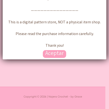
———————————————
This is a digital pattern store, NOT a physical item shop.
Bad Bunny “Benito” –
Please read the purchase information carefully.
Patrón Digital
Thank you!
$
300.00
$
100.00
Aceptar
Añadir al carrito
Copyright © 2026 | Najera Crochet - by Grace